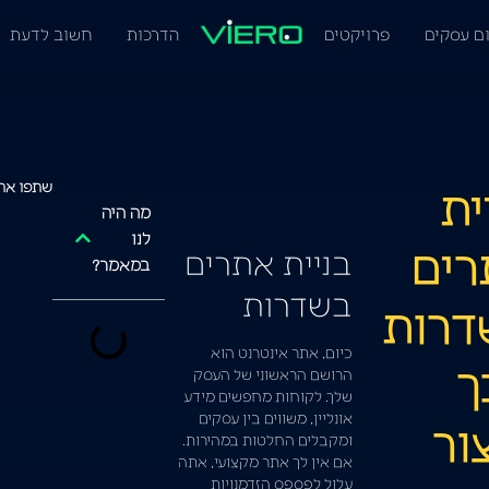
ם עסקים
פרויקטים
הדרכות
חשוב לדעת
ית
שתפו את
מה היה
לנו
רים
בניית אתרים
במאמר?
בשדרות
דרות
כיום, אתר אינטרנט הוא
ך
הרושם הראשוני של העסק
שלך. לקוחות מחפשים מידע
אונליין, משווים בין עסקים
ור
ומקבלים החלטות במהירות.
אם אין לך אתר מקצועי, אתה
עלול לפספס הזדמנויות