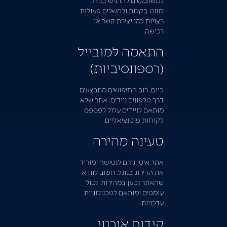
לנווט בקלות ולהשלים פעולות
רצויות כמו יצירת קשר או
רכישה.
התאמה למובייל
(רספונסיביות)
כיום, רוב החיפושים מתבצעים
דרך טלפונים ניידים. אתר שלא
מותאם לניידים עלול לפספס
לקוחות פוטנציאליים.
טעינה מהירה
אתר איטי גורם לנטישה ומוריד
את הדירוג בגוגל. חשוב לוודא
שהאתר נטען במהירות, נטול
עומסים ומותאם לטכנולוגיות
עדכניות.
קידום אורגני