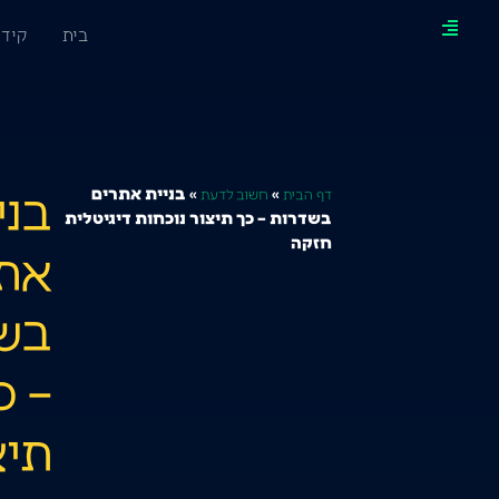
בית
קידו
בני
»
»
בניית אתרים
דף הבית
חשוב לדעת
בשדרות – כך תיצור נוכחות דיגיטלית
חזקה
את
בש
– כ
תיצ