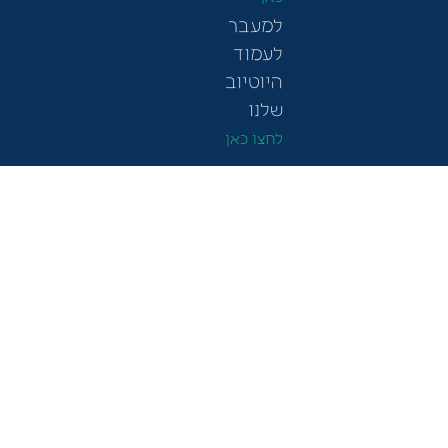
למעבר
לעמוד
היוטיוב
שלנו
לחצו כאן
עדיין
זו ההחלטה
הטובה
מתלבטים?
ביותר
דברו
שתעשו
איתנו!
היום. אנחנו
מחכים לך.